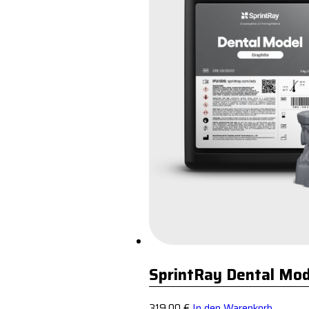
SprintRay Dental Mod
319,00
€
In den Warenkorb