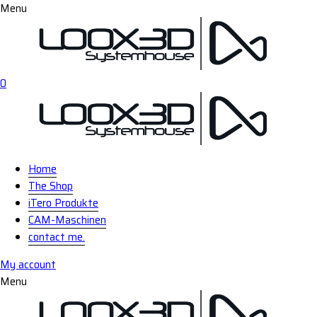
Menu
0
Home
The Shop
iTero Produkte
CAM-Maschinen
contact me.
My account
Menu