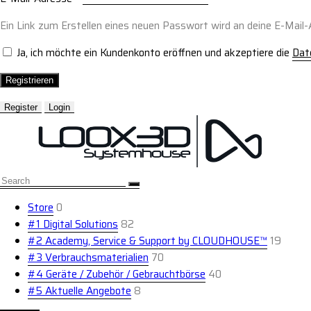
Ein Link zum Erstellen eines neuen Passwort wird an deine E-Mail
Ja, ich möchte ein Kundenkonto eröffnen und akzeptiere die
Dat
Registrieren
Register
Login
Store
0
#1 Digital Solutions
82
#2 Academy, Service & Support by CLOUDHOUSE™
19
#3 Verbrauchsmaterialien
70
#4 Geräte / Zubehör / Gebrauchtbörse
40
#5 Aktuelle Angebote
8