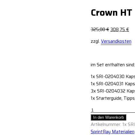
Crown HT 
325,00
€
308,75
€
zzgl.
Versandkosten
im Set enthalten sind:
1x SRI-0204030 Kapse
1x SRI-0204031 Kapse
3x SRI-0204032 Kapse
1x Starterguide, Tipp
In den Warenkorb
Artikelnummer:
1x SR
SprintRay Materialien