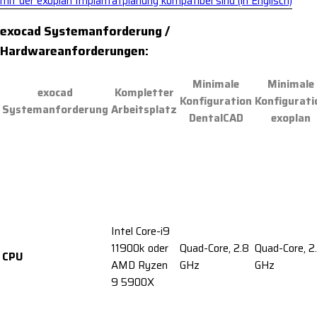
mit der exoplan Implantatplanung kompatibel sind (in Englisch)
exocad Systemanforderung /
Hardwareanforderungen:
Minimale
Minimale
exocad
Kompletter
Konfiguration
Konfigurati
Systemanforderung
Arbeitsplatz
DentalCAD
exoplan
Intel Core-i9
11900k oder
Quad-Core, 2.8
Quad-Core, 2
CPU
AMD Ryzen
GHz
GHz
9 5900X