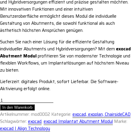
und Hybridversorgungen effizient und präzise gestalten möchten.
Mit innovativen Funktionen und einer intuitiven
Benutzeroberfläche ermöglicht dieses Modul die individuelle
Gestaltung von Abutments, die sowohl funktional als auch
ästhetisch höchsten Ansprüchen genügen.
Suchen Sie nach einer Lösung für die effiziente Gestaltung
individueller Abutments und Hybridversorgungen? Mit dem
exocad
Abutment Modul
profitieren Sie von modernster Technologie und
flexiblen Workflows, um Implantatlösungen auf höchstem Niveau
zu bieten.
Lieferzeit: digitales Produkt, sofort Lieferbar. Die Software-
Aktivierung erfolgt online.
In den Warenkorb
Artikelnummer:
mod0002
Kategorie:
exocad, exoplan, ChairsideCAD
Schlagwörter:
exocad
,
exocad Implantat Abutment Modul
Marke:
exocad | Align Technology