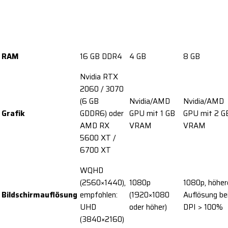
RAM
16 GB DDR4
4 GB
8 GB
Nvidia RTX
2060 / 3070
(6 GB
Nvidia/AMD
Nvidia/AMD
Grafik
GDDR6) oder
GPU mit 1 GB
GPU mit 2 G
AMD RX
VRAM
VRAM
5600 XT /
6700 XT
WQHD
(2560×1440),
1080p
1080p, höher
Bildschirmauflösung
empfohlen:
(1920×1080
Auflösung be
UHD
oder höher)
DPI > 100%
(3840×2160)