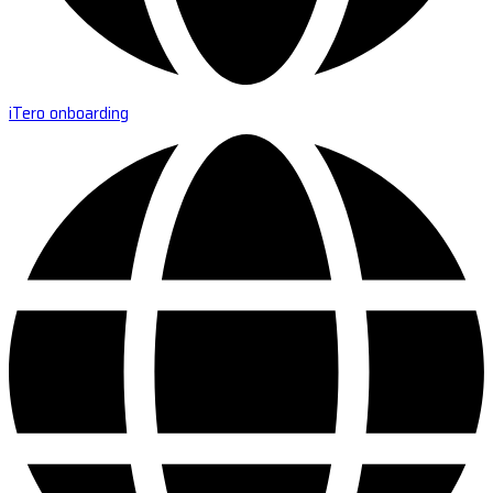
iTero onboarding